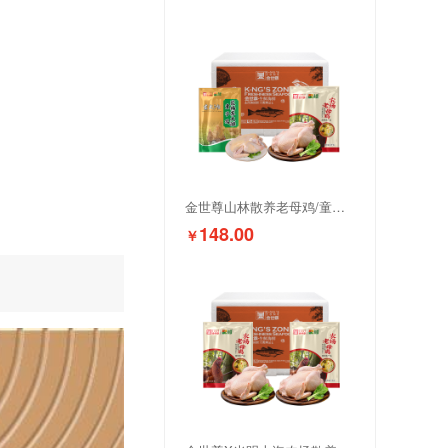
金世尊山林散养老母鸡/童子鸡组合
148.00
￥