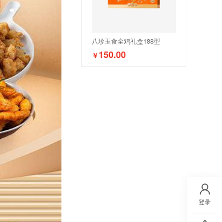
八珍玉食全鸡礼盒188型
150.00
￥
登录