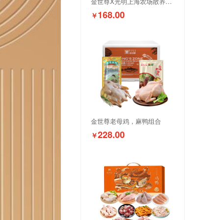
金世尊X光明上海农场散养老母鸡1000g*2
168.00
￥
金世尊老母鸡，麻鸭组合
228.00
￥