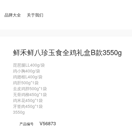
品牌大全
关于我们
鲜禾鲜八珍玉食全鸡礼盒B款3550g
琵琶腿LL400g/袋

鸡小胸400g/袋

鸡翅根L400g/袋

鸡肝500g*1袋

去皮鸡脖500g*1袋

无骨鸡柳450g*1袋

鸡米花450g*1袋

牙签肉450g*1袋

3550g
V56873
产品编号