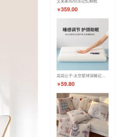
艾美家3D分压记忆棉枕
359.00
￥
花花公子-太空星球深睡记忆枕40*70*8cm/只
59.80
￥