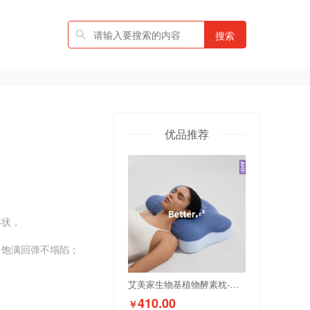
搜索
优品推荐
状，

饱满回弹不塌陷；

艾美家生物基植物酵素枕-蝶形承托
410.00
￥