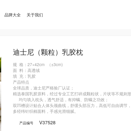
品牌大全
关于我们
迪士尼（颗粒）乳胶枕
规  格：27×42cm  （±3cm)  

面  料：高透绒

填  充：乳胶   

产品特点

全球品质，迪士尼严格验厂认证；

精选泰国乳胶原料，经过专业工艺打碎成颗粒状，片状等不规则形
     均匀填入枕头，透气舒适，有抑螨、防螨之功效；

双凹槽设计贴合人体头颈曲线，舒缓头部压力，高低可自由调节，
V37528
产品编号