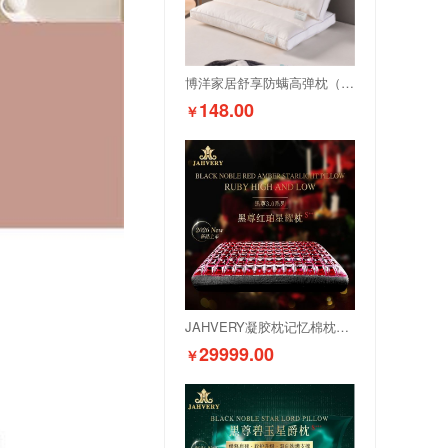
博洋家居舒享防螨高弹枕（单只装）WT902307018Z
148.00
￥
JAHVERY凝胶枕记忆棉枕头颈椎枕助睡眠成人睡觉专用
29999.00
￥