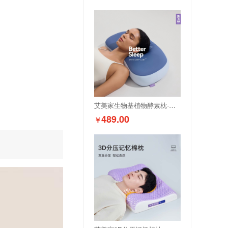
艾美家生物基植物酵素枕-全睡姿
489.00
￥