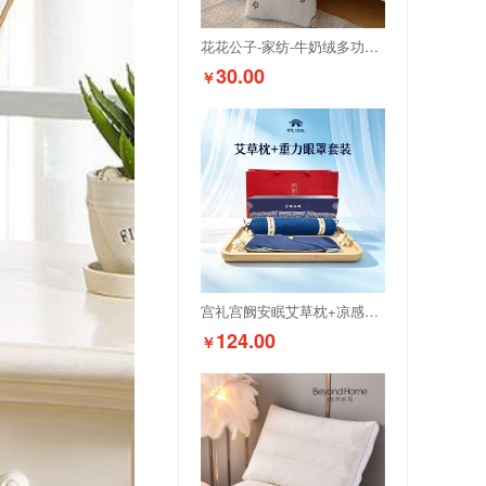
花花公子-家纺-牛奶绒多功能抱枕（花色随机）
30.00
￥
宫礼宫阙安眠艾草枕+凉感重力眼罩礼盒套装伴手礼商务礼盒
124.00
￥